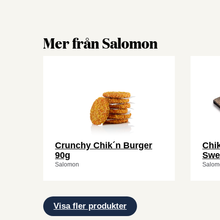
Mer från Salomon
Crunchy Chik´n Burger
Chik
90g
Swee
Salomon
Salom
Visa fler produkter