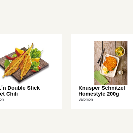
´n Double Stick
Knusper Schnitzel
t Chili
Homestyle 200g
on
Salomon