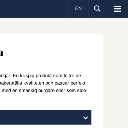
EN
Visa
men
a
ar. En krispig produkt som tillför de
 säkerställa kvaliteten och passar perfekt
a med en smaskig burgare eller som side-