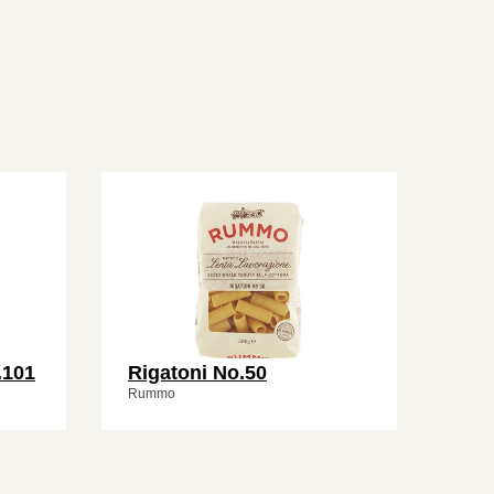
.101
Rigatoni No.50
Rummo