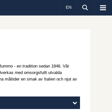
EN
Visa
men
ummo - en tradition sedan 1846. Vår
illverkas med omsorgsfullt utvalda
na måltider en smak av Italien och njut av