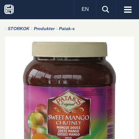
EN
Visa
men
STORKOK
Produkter
Patak-s