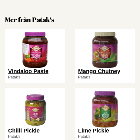
Mer från Patak's
Vindaloo Paste
Mango Chutney
Patak's
Patak's
Chilli Pickle
Lime Pickle
Patak's
Patak's