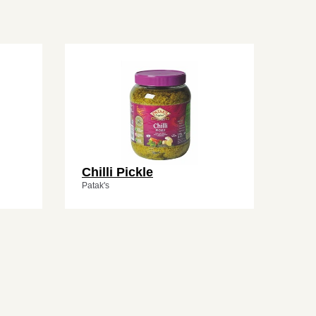
Chilli Pickle
Patak's