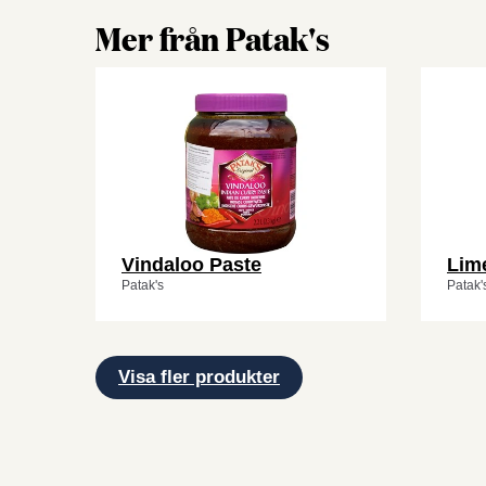
Mer från Patak's
Vindaloo Paste
Lime
Patak's
Patak'
Visa fler produkter