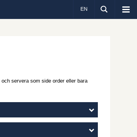
EN
Visa
men
urt och servera som side order eller bara