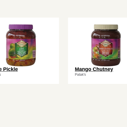
 Pickle
Mango Chutney
s
Patak's