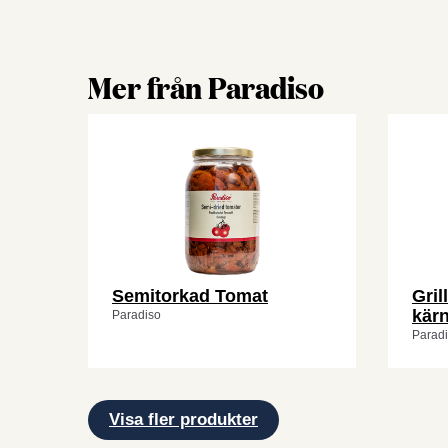
Mer från Paradiso
Semitorkad Tomat
Gril
kärn
Paradiso
Parad
Visa fler produkter