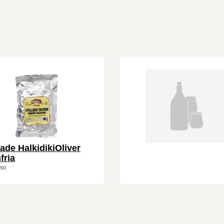
lade HalkidikiOliver
fria
iso