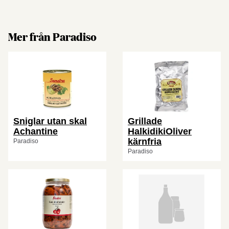
Mer från Paradiso
Sniglar utan skal
Grillade
Achantine
HalkidikiOliver
kärnfria
Paradiso
Paradiso