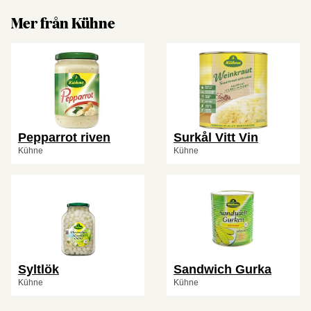
Mer från Kühne
Pepparrot riven
Surkål Vitt Vin
Kühne
Kühne
Syltlök
Sandwich Gurka
Kühne
Kühne