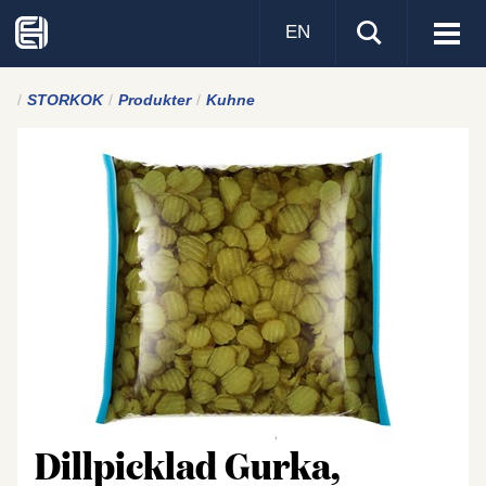
EN
Visa
men
STORKOK
Produkter
Kuhne
Dillpicklad Gurka,