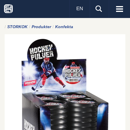
EN
Visa
men
STORKOK
Produkter
Konfekta