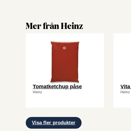
Mer från Heinz
Tomatketchup påse
Vita
Heinz
Heinz
Visa fler produkter