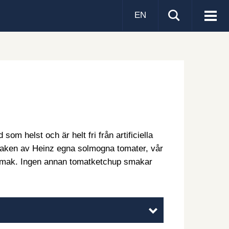
EN
Visa
men
om helst och är helt fri från artificiella
aken av Heinz egna solmogna tomater, vår
 smak. Ingen annan tomatketchup smakar