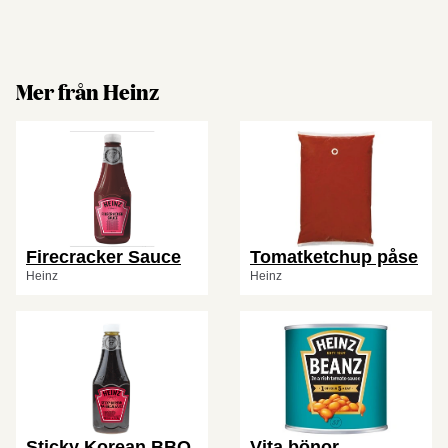
Mer från Heinz
Firecracker Sauce
Tomatketchup påse
Heinz
Heinz
Sticky Korean BBQ
Vita bönor