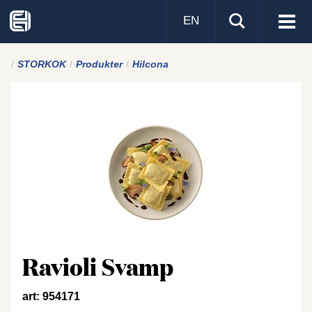
EN
Visa
men
STORKOK
Produkter
Hilcona
Ravioli Svamp
art: 954171