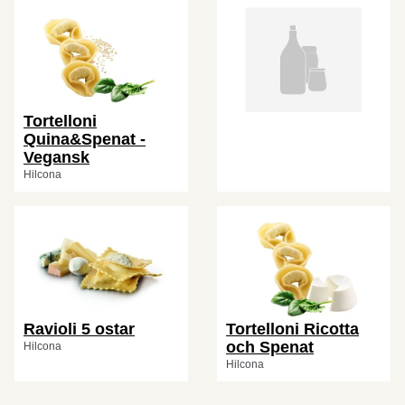
Tortelloni
Quina&Spenat -
Vegansk
Hilcona
Ravioli 5 ostar
Tortelloni Ricotta
och Spenat
Hilcona
Hilcona