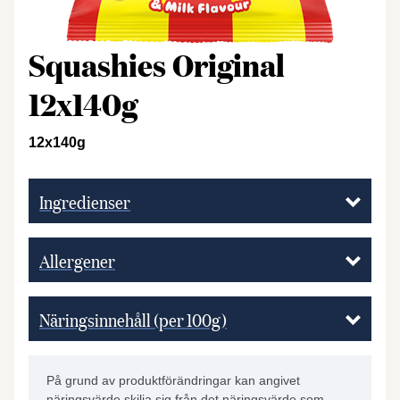
Squashies Original
12x140g
12x140g
Ingredienser
Allergener
Näringsinnehåll (per 100g)
På grund av produktförändringar kan angivet
näringsvärde skilja sig från det näringsvärde som