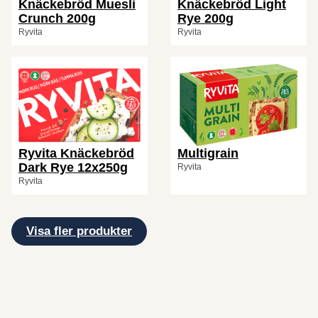
Knäckebröd Muesli
Knäckebröd Light
Crunch 200g
Rye 200g
Ryvita
Ryvita
Ryvita Knäckebröd
Multigrain
Dark Rye 12x250g
Ryvita
Ryvita
Visa fler produkter