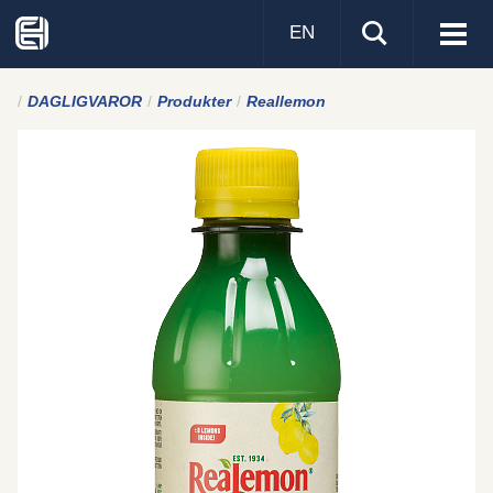
EN
Visa
men
DAGLIGVAROR
Produkter
Reallemon