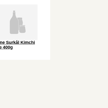
ne Surkål Kimchi
e 400g