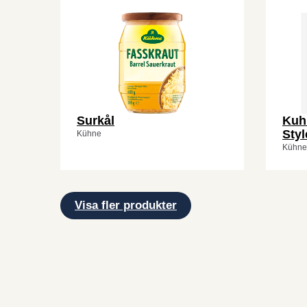
Surkål
Kuh
Styl
Kühne
Kühne
Visa fler produkter