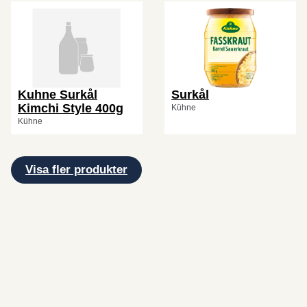
Kuhne Surkål
Surkål
Kimchi Style 400g
Kühne
Kühne
Visa fler produkter