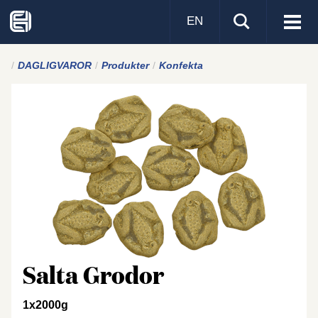
EN
Visa
men
DAGLIGVAROR
Produkter
Konfekta
Salta Grodor
1x2000g