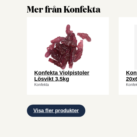
Mer från Konfekta
Konfekta Violpistoler
Konf
Lösvikt 3,5kg
20x
Konfekta
Konfek
Visa fler produkter