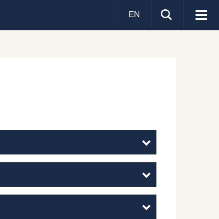
EN
Visa
men