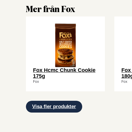
Mer från Fox
Fox Hcmc Chunk Cookie
Fox
175g
180
Fox
Fox
Visa fler produkter