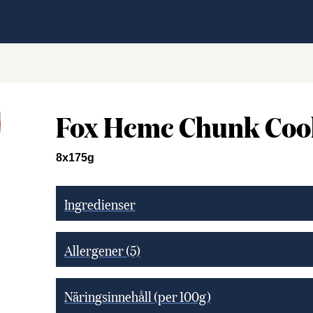
Fox Hcmc Chunk Cook
8x175g
Ingredienser
Allergener
(5)
Näringsinnehåll (per 100g)