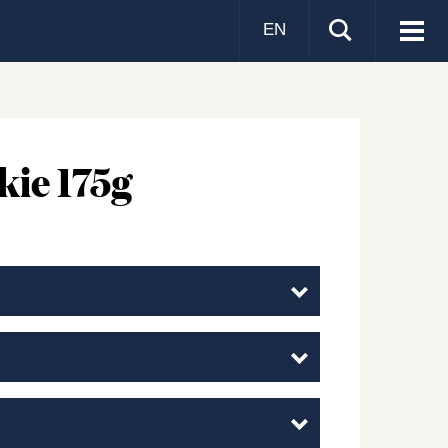
EN
Visa
men
ie 175g