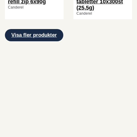
refill zip 6x90g
tabletter 10x300st
(25,5g)
Canderel
Canderel
Visa fler produkter