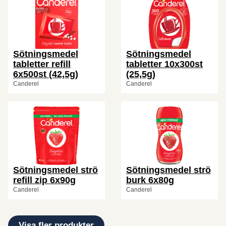
Sötningsmedel
Sötningsmedel
tabletter refill
tabletter 10x300st
6x500st (42,5g)
(25,5g)
Canderel
Canderel
Sötningsmedel strö
Sötningsmedel strö
refill zip 6x90g
burk 6x80g
Canderel
Canderel
Visa fler produkter