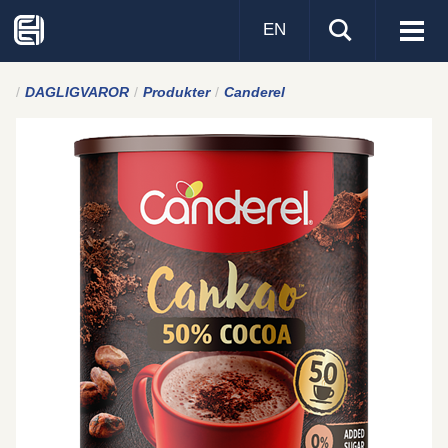
EN
Visa
men
DAGLIGVAROR
Produkter
Canderel