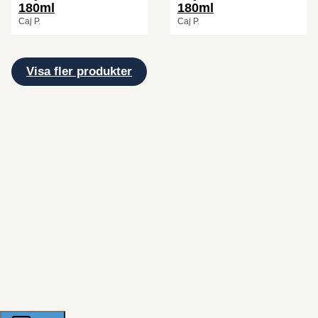
180ml
180ml
Caj P.
Caj P.
Visa fler produkter