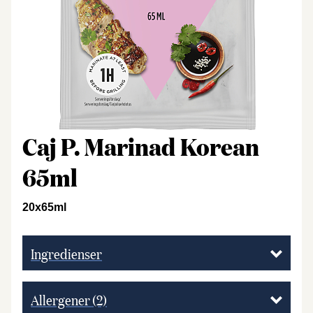
Caj P. Marinad Korean
65ml
20x65ml
Ingredienser
Allergener
(2)