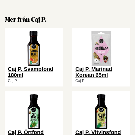
Mer från Caj P.
Caj P. Svampfond
Caj P. Marinad
180ml
Korean 65ml
Caj P.
Caj P.
Caj P. Örtfond
Caj P. Vitvinsfond