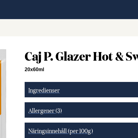
Caj P. Glazer Hot & 
20x60ml
Ingredienser
Allergener
(3)
Näringsinnehåll (per 100g)