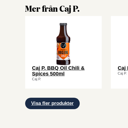
Mer från Caj P.
Caj P. BBQ Oil Chili &
Caj
Spices 500ml
Caj P.
Caj P.
Visa fler produkter