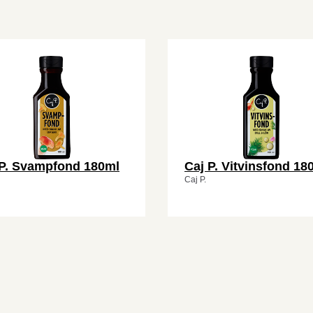
 P. Svampfond 180ml
Caj P. Vitvinsfond 18
Caj P.