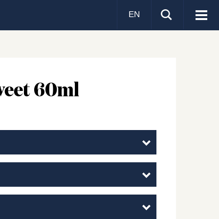
EN
Visa
men
Sweet 60ml