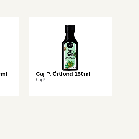
0ml
Caj P. Örtfond 180ml
Caj P.